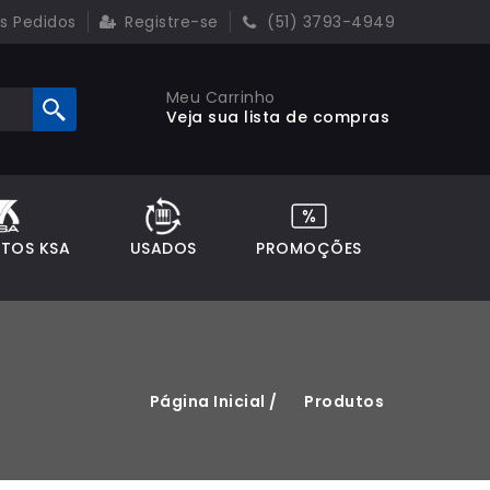
 Pedidos
Registre-se
(51) 3793-4949
Meu Carrinho
Veja sua lista de compras
TOS KSA
USADOS
PROMOÇÕES
Página Inicial /
Produtos