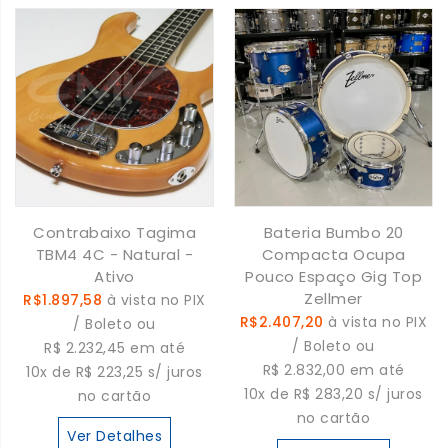
Contrabaixo Tagima
Bateria Bumbo 20
TBM4 4C - Natural -
Compacta Ocupa
Ativo
Pouco Espaço Gig Top
Zellmer
R$1.897,58
à vista no PIX
R$2.407,20
à vista no PIX
/ Boleto ou
/ Boleto ou
R$ 2.232,45 em até
R$ 2.832,00 em até
10x de R$ 223,25 s/ juros
10x de R$ 283,20 s/ juros
no cartão
no cartão
Ver Detalhes