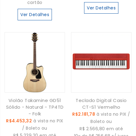
cartão
Ver Detalhes
Ver Detalhes
Violão Takamine GD51
Teclado Digital Casio
Sólido - Natural - TP4TD
CT-S1 Vermelho
- Folk
R$2.181,78
à vista no PIX /
R$4.453,32
à vista no PIX
Boleto ou
/ Boleto ou
R$ 2.566,80 em até
R$ 5.239,20 em até