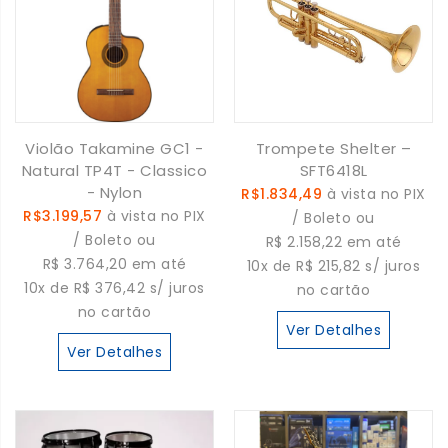
Violão Takamine GC1 -
Trompete Shelter –
Natural TP4T - Classico
SFT6418L
- Nylon
R$1.834,49
à vista no PIX
R$3.199,57
à vista no PIX
/ Boleto ou
/ Boleto ou
R$ 2.158,22 em até
R$ 3.764,20 em até
10x de R$ 215,82 s/ juros
10x de R$ 376,42 s/ juros
no cartão
no cartão
Ver Detalhes
Ver Detalhes