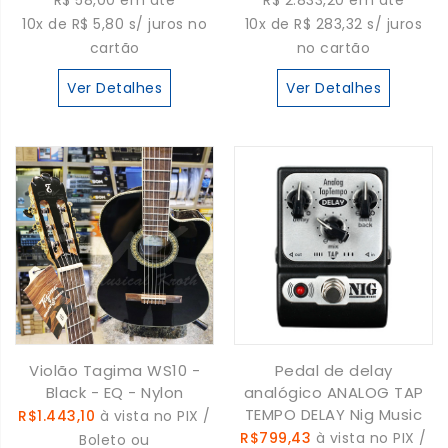
R$ 58,00 em até
R$ 2.833,20 em até
10x de R$ 5,80 s/ juros no
10x de R$ 283,32 s/ juros
cartão
no cartão
Ver Detalhes
Ver Detalhes
Violão Tagima WS10 -
Pedal de delay
Black - EQ - Nylon
analógico ANALOG TAP
TEMPO DELAY Nig Music
R$1.443,10
à vista no PIX /
R$799,43
à vista no PIX /
Boleto ou