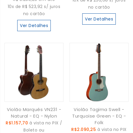
10x de R$ 256,68 s/ juros
10x de R$ 523,92 s/ juros
no cartão
no cartão
Ver Detalhes
Ver Detalhes
Violão Marquês VN231 -
Violão Tagima Swell -
Natural - EQ - Nylon
Turquoise Green - EQ -
Folk
R$1.157,70
à vista no PIX /
R$2.090,25
à vista no PIX
Boleto ou