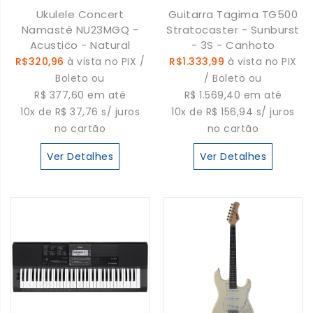
Ukulele Concert
Guitarra Tagima TG500
Namastê NU23MGQ -
Stratocaster - Sunburst
Acustico - Natural
- 3S - Canhoto
R$320,96
à vista no PIX /
R$1.333,99
à vista no PIX
Boleto ou
/ Boleto ou
R$ 377,60 em até
R$ 1.569,40 em até
10x de R$ 37,76 s/ juros
10x de R$ 156,94 s/ juros
no cartão
no cartão
Ver Detalhes
Ver Detalhes