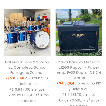
Bateria 3 Tons 2 Surdos
Caixa Passiva Meteoro
22 Completa Banco
212GS Raptor + Power
Ferragens Zellmer
Amp. F-22 Raptor DT 2.4
Stereo
R$5.817,40
à vista no PIX
R$4.829,45
à vista no PIX
/ Boleto ou
/ Boleto ou
R$ 6.844,00 em até
R$ 5.681,70 em até
10x de R$ 684,40 s/ juros
10x de R$ 568,17 s/ juros
no cartão