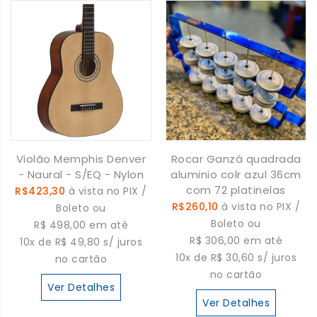
Violão Memphis Denver
Rocar Ganzá quadrada
- Naural - S/EQ - Nylon
aluminio colr azul 36cm
com 72 platinelas
R$423,30
à vista no PIX /
R$260,10
à vista no PIX /
Boleto ou
Boleto ou
R$ 498,00 em até
R$ 306,00 em até
10x de R$ 49,80 s/ juros
10x de R$ 30,60 s/ juros
no cartão
no cartão
Ver Detalhes
Ver Detalhes