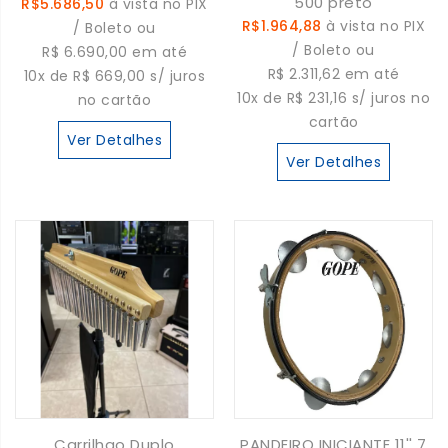
500 preto
R$5.686,50
à vista no PIX
R$1.964,88
à vista no PIX
/ Boleto ou
/ Boleto ou
R$ 6.690,00 em até
R$ 2.311,62 em até
10x de R$ 669,00 s/ juros
10x de R$ 231,16 s/ juros no
no cartão
cartão
Ver Detalhes
Ver Detalhes
Carrilhao Duplo
PANDEIRO INICIANTE 11'' 7