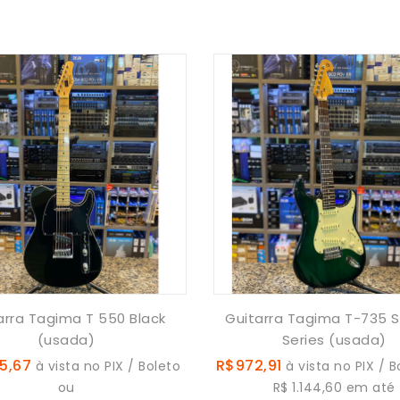
arra Tagima T 550 Black
Guitarra Tagima T-735 S
(usada)
Series (usada)
5,67
R$972,91
à vista no PIX / Boleto
à vista no PIX / B
ou
R$ 1.144,60 em até