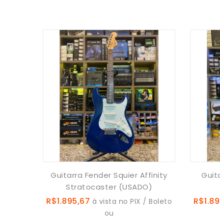
Guitarra Fender Squier Affinity
Guit
Stratocaster (USADO)
R$1.895,67
R$1.89
à vista no PIX / Boleto
ou