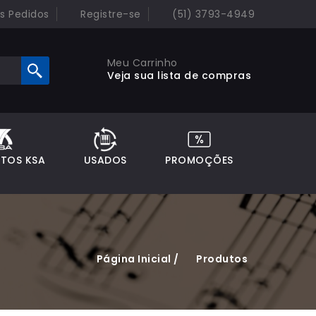
 Pedidos
Registre-se
(51) 3793-4949
Meu Carrinho
Veja sua lista de compras
TOS KSA
USADOS
PROMOÇÕES
Página Inicial /
Produtos