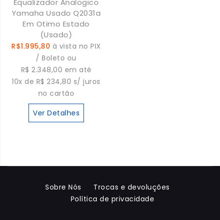
Equalizador Analogico
Yamaha Usado Q2031a
Em Otimo Estado
(Usado)
R$1.995,80
à vista no PIX
/ Boleto ou
R$ 2.348,00 em até
10x de R$ 234,80 s/ juros
no cartão
Ver Detalhes
Sobre Nós
Trocas e devoluções
Política de privacidade