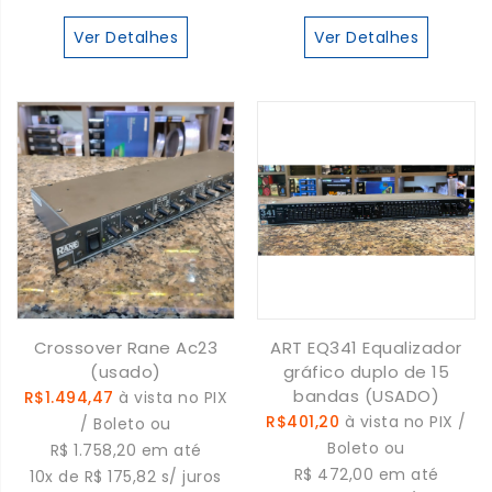
Ver Detalhes
Ver Detalhes
Crossover Rane Ac23
ART EQ341 Equalizador
(usado)
gráfico duplo de 15
bandas (USADO)
R$1.494,47
à vista no PIX
R$401,20
à vista no PIX /
/ Boleto ou
Boleto ou
R$ 1.758,20 em até
R$ 472,00 em até
10x de R$ 175,82 s/ juros