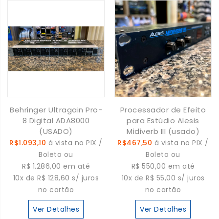
Behringer Ultragain Pro-
Processador de Efeito
8 Digital ADA8000
para Estúdio Alesis
(USADO)
Midiverb III (usado)
R$1.093,10
à vista no PIX /
R$467,50
à vista no PIX /
Boleto ou
Boleto ou
R$ 1.286,00 em até
R$ 550,00 em até
10x de R$ 128,60 s/ juros
10x de R$ 55,00 s/ juros
no cartão
no cartão
Ver Detalhes
Ver Detalhes